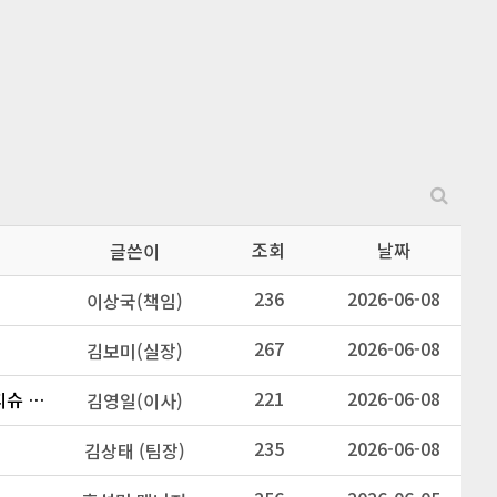
조회
날짜
글쓴이
236
2026-06-08
이상국(책임)
267
2026-06-08
김보미(실장)
221
2026-06-08
마론 데일리 물티슈 포함 클렌징티슈 및 생할용 물티슈 등 각종 물티슈
김영일(이사)
235
2026-06-08
김상태 (팀장)