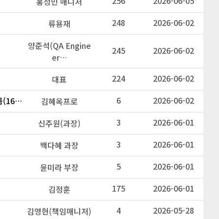
256
2026-06-05
홍성민 매니저
248
2026-06-02
류용재
양준석(QA Engine
245
2026-06-02
er…
224
2026-06-02
대표
6
2026-06-02
행복한정은씨의 햇참기름(160ml/270ml)/햇들기름(160ml/270ml)/햇생들기름(160ml/270ml),…
김혜옥프로
3
2026-06-01
신주원(과장)
3
2026-06-01
백다혜 과장
5
2026-06-01
윤미라 부장
175
2026-06-01
김정훈
4
2026-05-28
김영현(책임매니저)