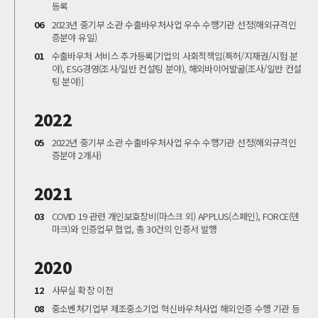
등록
06
2023년 중기부 소관 수출바우처사업 우수 수행기관 선정(해외규격인
증분야 유일)
01
수출바우처 서비스 추가등록[기업의 사회적책임(특허/지재권/시험 분
야), ESG경영(조사/일반 컨설팅 분야), 해외바이어발굴(조사/일반 컨설
팅 분야)]
2022
05
2022년 중기부 소관 수출바우처사업 우수 수행기관 선정(해외규격인
증분야 2개사)
2021
03
COVID 19 관련 개인보호장비(마스크 외) APPLUS(스페인), FORCE(덴
마크)와 인증업무 협업, 총 30건의 인증서 발행
2020
12
사무실 확장 이전
08
중소벤처기업부 제조중소기업 혁신바우처사업 해외인증 수행 기관 등