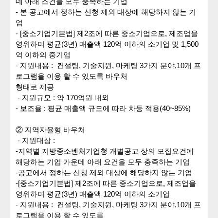
데 아래 조건을 모두 충족하는 기업
-
본 공고에서 정하는 신청 제외 대상에 해당하지 않는 기
업
- [
중소기업기본법
]
제
2
조에
따른
중소기업으로
,
제조업을
영위하며 평균
(3
년
)
매출액
120
억 이하의 소기업 및
1,500
억 이하의 중기업
-
지원내용
:
컨설팅
,
기술지원
,
마케팅
3
가지
분야
,10
개
프
로그램을
이용
할
수
있도록
바우처
형태로
제공
-
지원규모
:
약
170
억원 내외
-
보조율
:
평균 매출액 규모에 따라 차등 적용
(40~85%)
②
지역자율형
바우처
-
지원대상
:
-
지역별 지방중소벤처기업청 개별공고 상의 모집요건에
해당하는 기업 가운데 아래 요건을 모두 충족하는 기업
-
공고에서 정하는 신청 제외 대상에 해당하지 않는 기업
-[
중소기업기본법
]
제
2
조에
따른
중소기업으로
,
제조업을
영위하며 평균
(3
년
)
매출액
120
억 이하의 소기업
-
지원내용
:
컨설팅
,
기술지원
,
마케팅
3
가지
분야
,10
개
프
로그램을
이용
할
수
있도록