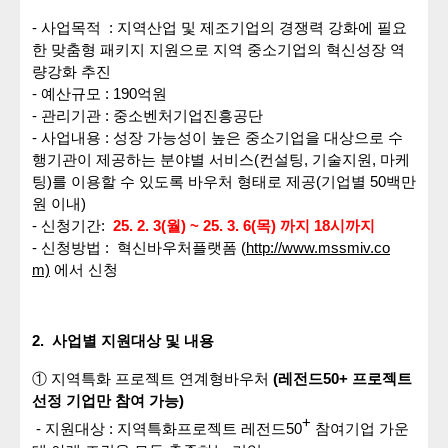
-
사업목적
:
지역산업 및 제조기업의 경쟁력 강화에 필요
한 맞춤형 패키지 지원으로 지역 중소기업의 혁신성장 역
량강화 추진
-
예산규모
: 190
억원
-
관리기관
:
중소벤처기업진흥공단
-
사업내용
:
성장
가능성이
높은
중소기업을
대상으로
수
행기관이
제공하는
분야별
서비스
(
컨설팅
,
기술지원
,
마케
팅
)
를
이용할
수
있도록
바우처
형태로
제공
(
기업별
50
백만
원
이내
)
-
신청기간
:
25. 2. 3(
월
) ~ 25. 3. 6(
목
)
까지
18
시까지
-
신청방법
:
혁신바우처플랫폼
(
http://www.mssmiv.co
m)
에서
신청
2.
사업별 지원대상 및 내용
①
지역특화 프로젝트 연계형바우처
(
레전드
50+
프로젝트
선정 기업만 참여 가능
)
+
-
지원대상
:
지역특화프로젝트 레전드
50
참여기업 가운