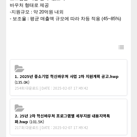
바우처
형태로
제공
-
지원규모
:
약
20
억원 내외
-
보조율
:
평균
매출액
규모에
따라
차등
적용
(45~85%)
1. 2025년 중소기업 혁신바우처 사업 2차 지원계획 공고.hwp
(135.0K)
254회 다운로드 | DATE : 2025-02-07 17:49:42
2. 25년 2차 혁신바우처 프로그램별 세부지원 내용지역특
화.hwp
(101.5K)
217회 다운로드 | DATE : 2025-02-07 17:49:42