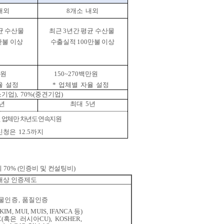
내외
8
개소
내외
균
수산물
최근
3
년간
평균
수산물
만불
이상
수출실적
100
만불
이상
원
150~270
백만원
율
설정
*
업체별
자율
설정
소기업
),
70%(
중견기업
)
년
최대
5
년
된
업체만
차년도
연속지원
신청은
12.5
까지
의
70% (
인증비 및 컨설팅비
)
대상 인증제도
물인증
,
품질인증
KIM,
MUI,
MUIS,
IFANCA
등
)
(
혹은
러시아
CU),
KOSHER,