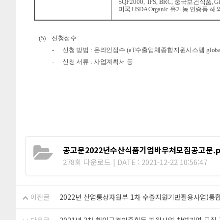
SQF2000,
IFS,
BRC,
중국보건식품
,
G
미국
USDA Organic
유기농
인증
등
해
(5)
신청
접수
-
신청 방법
:
온라인접수
(aT
수출업체종합지원시스템
globa
-
신청 서류
:
사업계획서 등
공고문2022년수산식품기업바우처모집공고문.p
278회 다운로드 | DATE : 2021-12-22 10:56:47
이전글
2022년 산업통상자원부 1차 수출지원기반활용사업(통