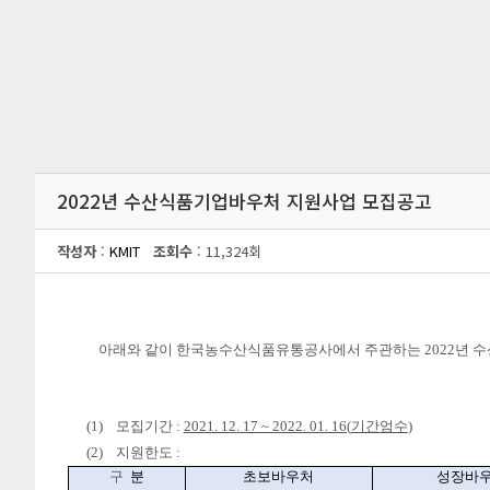
2022년 수산식품기업바우처 지원사업 모집공고
작성자
:
KMIT
조회수
: 11,324회
아래와 같이 한국농수산식품유통공사에서 주관하는
2022
년 
(1)
모집기간
:
2021. 12. 17 ~ 2022. 01. 16(
기간엄수
)
(2)
지원한도
:
구
분
초보바우처
성장바