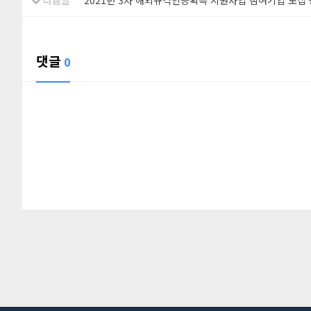
다음글
2021년 3차 해외규격인증획득 지원사업 참여기업 모집
댓글
0