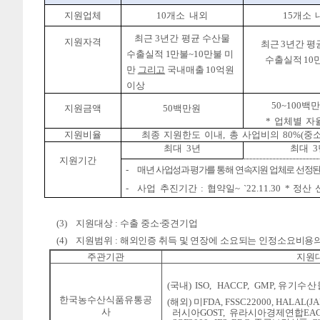
지원업체
10
개소
내외
15
개소
최근
3
년간
평균
수산물
지원자격
최근
3
년간
평
수출실적
1
만불
~10
만불 미
수출실적
10
만
그리고
국내매출
10
억원
이상
50~100
백만
지원금액
50
백만원
*
업체별
자
지원비율
최종
지원한도
이내
,
총
사업비의
80%(
중
최대
3
년
최대
3
지원기간
-
매년
사업성과
평가를
통해
연속지원
업체로
선정
-
사업
추진기간
:
협약일
~
`22.11.30
*
정산
(3)
지원대상
:
수출 중소
∙
중견기업
(4)
지원범위
:
해외인증 취득 및 연장에 소요되는 인정소요비용
주관기관
지원
(
국내
)
ISO,
HACCP,
GMP,
유기수산
한국농수산식품유통공
(
해외
)
미
FDA,
FSSC22000,
HALAL(JA
사
러시아
GOST,
유라시아경제연합
EAC