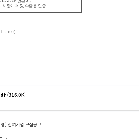
lobal-GAP,
일본
AS,
외
시장개척
및
수출용
인증
l.at.or.kr)
df
(316.0K)
합형) 참여기업 모집공고