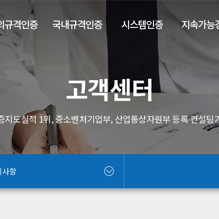
외규격인증
국내규격인증
시스템인증
지속가능
고객센터
증지도실적 1위, 중소벤처기업부, 산업통상자원부 등록 컨설팅
지사항