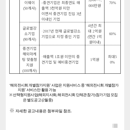
5,000
7,
이웨이
중견기업은 최종연도 매
-
70%
만원
000
개사
출액
천억원 미만
(50
)
3
이면서 중견기업 진입
년
3
이내인 기업
년간 최
4
글로벌강
년 현재 글로벌강소
대
억원
· 2017
2
소기업
60%
기업으로 지정 중인 기업
연간
억
(
1
개사
(90
)
원이내
)
중견기업
해외마케
매출액
조원 미만의 중
최대
·
1
5
팅 맞춤형
억원
1
견기업 및 예비중견기업
0%
지원
개사
(100
)
‘해외전시회 개별참가지원’ 사업은 지원서비스 중 ‘해외전시회 개별참가
지원’ 서비스만 활용 가능
※
선택형지원사업
(
해외지사화
,
해외전시회 단체관 참가
)
참가기업 모집
은 별도공고
(2
월중
)
※
자세한 공고내용은 첨부파일
참조.