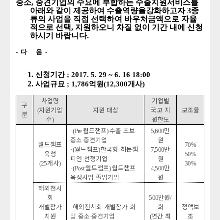
중소, 중견기업의 수요에 부합하는 수출지원서비스를
아래와 같이 제공하여 수출역량을강화하고자 3종
류의 사업을 직접 선택하여 바우처금액으로 자율
적으로 선택, 지원하오니 차질 없이 기간 내에 신청
하시기 바랍니다.
-
다
음
-
신청기간 ; 2017. 5. 29 ~ 6. 16 18:00
사업규묘
; 1,786
억원
(12,300
개사)
사업명
기업별
구
지원기업
지원 대상
국고 지
보조율
(
분
수
원한도
)
월드챔프
수출 초보
만
· (Pre
)
5,600
중소
중견기업
원
·
월드챔프
70%
월드챔프
한국형 히든챔
만
· (
)
7,500
육성
50%
피언 선정기업
원
개사
(25
)
30%
월드챔프
월드챔프
만
· (Post
)
4,500
육성사업 졸업기업
원
해외전시
회
만원
500
/
개별참가
해외전시회 개별참가 희
회
정액보
·
지원
망 중소
중견기업
연간 최
조
·
(