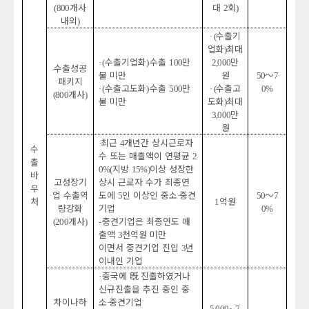
개사
대
회
(800
2
)
내외
)
수출기
· (
업화
최대
)
수출기업화
수출
만
만
· (
)
100
2,000
수출성공
불 미만
원
～
50
7
패키지
수출고도화
수출
만
수출고
· (
)
500
· (
0%
개사
(800
)
불 미만
도화
최대
)
만
3,000
원
최근
개년간 상시근로자
·
4
수
수 또는 매출액이 연평균
2
출
지방
이상 성장한
0%(
15%)
바
고성장기
상시 근로자 수가 최종연
우
업 수출역
도에
인 이상인 중소
중견
～
5
·
50
7
처
억원
1
량강화
기업
0%
개사
중견기업은 최종연도 매
(200
)
-
출액
천억원 미만
3
이면서 중견기업 진입
년
3
이내인 기업
중국에
旣
진출하였거나
·
신규진출을 추진 중인 중
차이나하
소
중견기업
·
∼