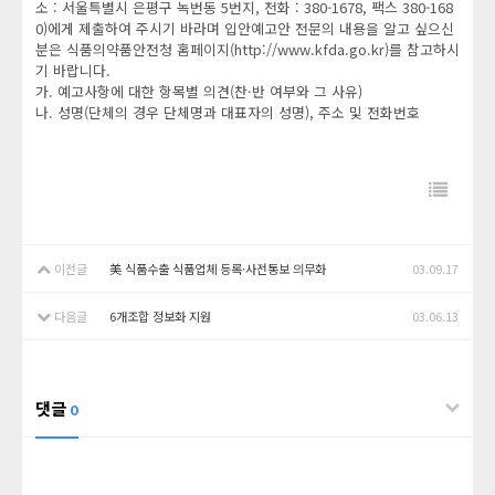
소 : 서울특별시 은평구 녹번동 5번지, 전화 : 380-1678, 팩스 380-168
0)에게 제출하여 주시기 바라며 입안예고안 전문의 내용을 알고 싶으신
분은 식품의약품안전청 홈페이지(http://www.kfda.go.kr)를 참고하시
기 바랍니다.
가. 예고사항에 대한 항목별 의견(찬·반 여부와 그 사유)
나. 성명(단체의 경우 단체명과 대표자의 성명), 주소 및 전화번호
이전글
美 식품수출 식품업체 등록·사전통보 의무화
03.09.17
다음글
6개조합 정보화 지원
03.06.13
댓글
0