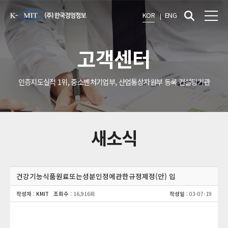
KOR
ENG
고객센터
인증지도실적 1위, 중소벤처기업부, 산업통상자원부 등록 컨설팅기관
새소식
건강기능식품원료또는성분인정에관한규정제정(안) 입
작성자
:
KMIT
조회수
: 16,916회
작성일
: 03-07-19