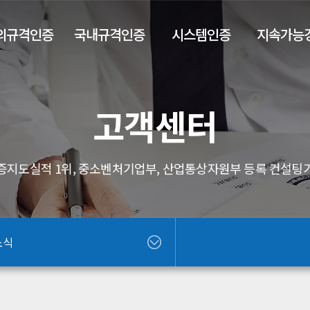
외규격인증
국내규격인증
시스템인증
지속가능
고객센터
증지도실적 1위, 중소벤처기업부, 산업통상자원부 등록 컨설팅
소식