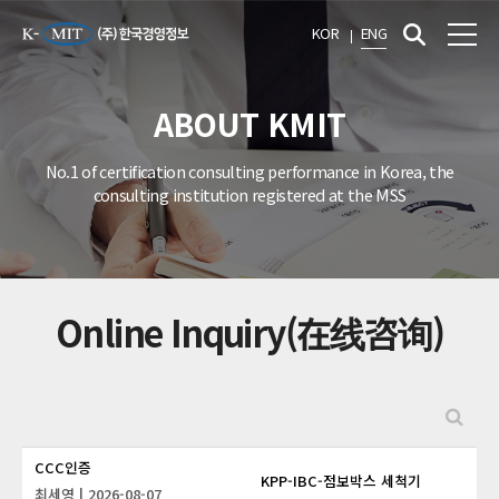
KOR
ENG
ABOUT KMIT
No.1 of certification consulting performance in Korea, the
consulting institution registered at the MSS
Online Inquiry(在线咨询)
CCC인증
KPP-IBC-점보박스 세척기
최세영
| 2026-08-07