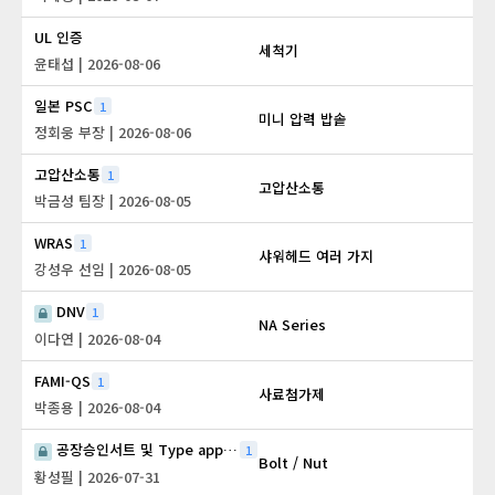
UL 인증
세척기
윤태섭
| 2026-08-06
일본 PSC
1
미니 압력 밥솥
정회웅 부장
| 2026-08-06
고압산소통
1
고압산소통
박금성 팀장
| 2026-08-05
WRAS
1
샤워헤드 여러 가지
강성우 선임
| 2026-08-05
DNV
1
NA Series
이다연
| 2026-08-04
FAMI-QS
1
사료첨가제
박종용
| 2026-08-04
공장승인서트 및 Type approval 서트
1
Bolt / Nut
황성필
| 2026-07-31