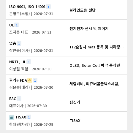
ISO 9001, ISO 14001
1
블라인드용 원단
문영주(소장)
| 2026-07-31
UL
1
전기전자 센서 및 제어기
조지용 대표
| 2026-07-31
없슴
1
112순찰차 mas 등록 및 나라장터 쇼핑몰 제품등록 대행
장안중(이사)
| 2026-07-31
NRTL, UL
1
OLED, Solar Cell 박막 증착원
이상철 책임
| 2026-07-30
필리핀FDA
1
세럼비비, 리쥬버콤플렉스세럼, 베리어씨리쥬버네이션크림, 엔자임파우더, 브라이트토닝크림
김은솔(대리)
| 2026-07-30
EAC
1
집진기
대표이사
| 2026-07-30
TISAX
1
TISAX
한대원(차장)
| 2026-07-29