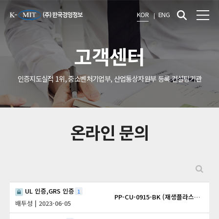
KOR
ENG
고객센터
인증지도실적 1위, 중소벤처기업부, 산업통상자원부 등록 컨설팅기관
온라인 문의
UL 인증,GRS 인증
1
PP-CU-0915-BK (재생플라스틱펠렛)
배두성
| 2023-06-05