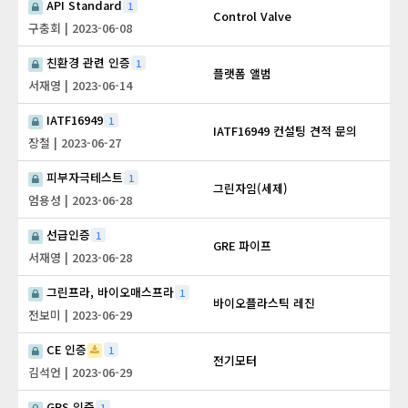
API Standard
1
Control Valve
구충회
| 2023-06-08
친환경 관련 인증
1
플랫폼 앨범
서재영
| 2023-06-14
IATF16949
1
IATF16949 컨설팅 견적 문의
장철
| 2023-06-27
피부자극테스트
1
그린자임(세제)
엄용성
| 2023-06-28
선급인증
1
GRE 파이프
서재영
| 2023-06-28
그린프라, 바이오매스프라
1
바이오플라스틱 레진
전보미
| 2023-06-29
CE 인증
1
전기모터
김석언
| 2023-06-29
GRS 인증
1