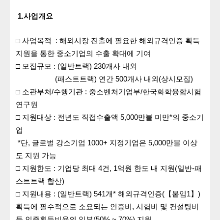
1.
사업개요
□
사업목적
:
해외시장 진출에 필요한 해외규격인증 획득
지원을 통한
중소기업의 수출 확대에 기여
□
모집규모
: (일반트랙) 230
개사 내외
(패스트트랙) 연간 500개사 내외(상시모집)
□
소관부
처/수행기관
: 중소벤처기업부/
한국화학융합시험
연구원
□
지원대상
:
전년도 직접수출액 5,000만불 미만*의 중소기
업
*단, 글로벌 강소기업 1000+ 지정기업은 5,000만불 이상
도 지원 가능
□
지원한도 :
기업당 최대 4건, 1억원 한도 내 지원(일반-패
스트트랙 합산)
□
지원내용 : (일반트랙)
541개* 해외규격인증(【붙임1】)
획득에 필수적으로 소요되는
인증비, 시험비 및 컨설팅비
등 인증획득비용의 일부(50% ~ 70%) 지원