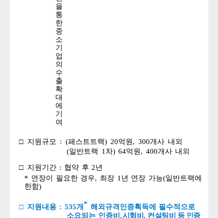
을
통
한
중
소
기
업
의
수
출
확
대
에
기
여
□
지원규모
:
(
패스트트랙
)
20
억원
,
300
개사
내외
(
일반트랙
1
차
)
64
억원
,
400
개사
내외
□
지원기간
:
협약
후
2
년
*
연장이
필요한
경우
,
최장
1
년
연장
가능
(
일반트랙에
한함
)
*
□
지원내용
:
535
개
해외규격인증획득에
필수적으로
소요되는
인증비
,
시험비
,
컨설팅비 등 인증