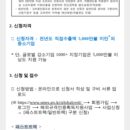
2. 신청자격
*
□
신청자격
:
전년도
직접수출액
5,000
만불
미만
의
중소기업
*
단
,
글로벌
강소기업
1000+
지정기업은
5,000
만불
이
상도
지원
가능
3. 신청 및 접수
□
신청방법
:
온라인으로
신청서
작성
및
구비
서류
업
로드
(
※
https://
www.smes.go.kr/globalcerti/
⟶
회원가입
⟶
로그인
⟶
해외규격인증획득
지원사업
⟶
사업신청
→
[
패스트트랙
/
일반트랙
]
구분
신청)
<
패스트트랙
>