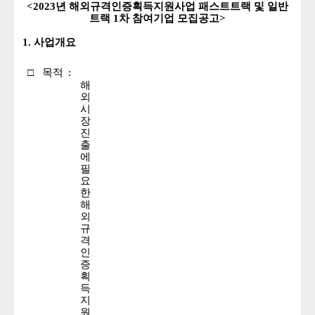
<
2023년 해외규격인증획득지원사업 패스트트랙 및 일반
트랙 1차 참여기업 모집공고>
1. 사업개요
□
목적
:
해
외
시
장
진
출
에
필
요
한
해
외
규
격
인
증
획
득
지
원