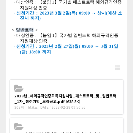
◦
대상인증
:
【
붙임
1
】
국가별
패스트트랙
해외규격인증
지원대상
인증
◦
신청기간
:
2023
년
3
월
2
일
(
목
)
09:00
～
상시
(
예산
소
진시
까지
)
<
일반트랙
>
◦
대상인증
:
【
붙임
1
】
국가별
일반트랙
해외규격인증
지원대상
인증
◦
신청기간
:
2023
년
2
월
27
일
(
월
)
09:00
～
3
월
31
일
(
금
)
18:00
까지
2023년_해외규격인증획득지원사업_패스트트랙_및_일반트랙
_1차_참여기업_모집공고.pdf
(638.5K)
303회 다운로드 | DATE : 2023-02-28 09:50:56