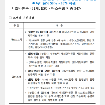
획득비용의
50%
~
70%
지원
*
일반인증
481
개
,
ESG
‧
탄소중립
인증
54
개