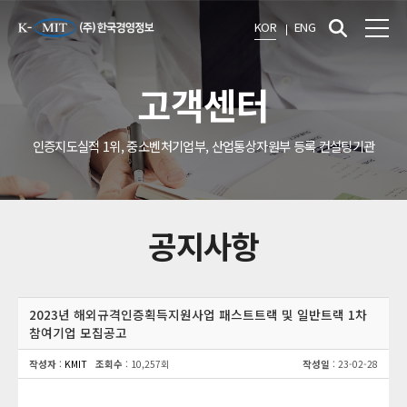
KOR
ENG
고객센터
인증지도실적 1위, 중소벤처기업부, 산업통상자원부 등록 컨설팅기관
공지사항
2023년 해외규격인증획득지원사업 패스트트랙 및 일반트랙 1차
참여기업 모집공고
작성자
:
KMIT
조회수
: 10,257회
작성일
: 23-02-28